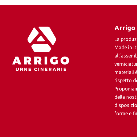
Arrigo
La produz
Made in It
all’assemb
verniciatur
materiali è
rispetto de
Proponiam
della nos
disposizio
forme e fin