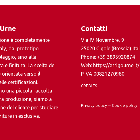
 Urne
Contatti
ione è completamente
Via IV Novembre, 9
aly, dal prototipo
25020 Cigole (Brescia) Ital
laggio, sino alla
Phone:
+39 3895920874
a e finitura. La scelta dei
Web:
https://arrigourne.it/
 orientata verso il
P.IVA 00821270980
lle certificazioni.
CREDITS
o una piccola raccolta
tra produzione, siamo a
–
Privacy policy
Cookie policy
ne del cliente per studiare
iture in esclusiva.