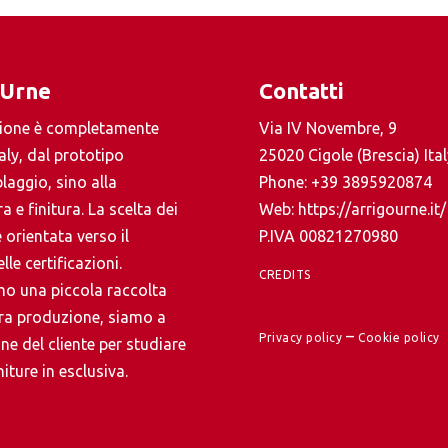
 Urne
Contatti
ione è completamente
Via IV Novembre, 9
aly, dal prototipo
25020 Cigole (Brescia) Ital
laggio, sino alla
Phone:
+39 3895920874
a e finitura. La scelta dei
Web:
https://arrigourne.it/
 orientata verso il
P.IVA 00821270980
lle certificazioni.
CREDITS
o una piccola raccolta
tra produzione, siamo a
–
Privacy policy
Cookie policy
ne del cliente per studiare
iture in esclusiva.