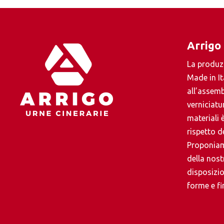
Arrigo
La produz
Made in It
all’assemb
verniciatur
materiali è
rispetto de
Proponiam
della nos
disposizio
forme e fin